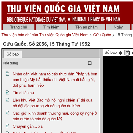
Trang chủ
Tìm kiếm
Tên ấn phẩm
Ngày
Thư viện báo chí của Thư viện Quốc gia Việt Nam
>
Cứu Quốc
> 15 Tháng
Cứu Quốc, Số 2056, 15 Tháng Tư 1952
Số báo
Số báo
Nội dung
Nhân dân Việt nam tổ cáo thực dân Pháp và bọn
can thiệp Mỹ bắt thiếu nhi Việt Nam đi bắn giết,
đốt phá, hãm hiếp
Tin chiến sự
Liên khu Việt Bắc mở hội nghị chiến sĩ thi đua
bộ đội địa phương và dân quân du kích
Các giới kinh doanh thương mại, công kỹ nghệ ở
các nước tố cáo đế quốc Mỹ
Chuyện gần... xa