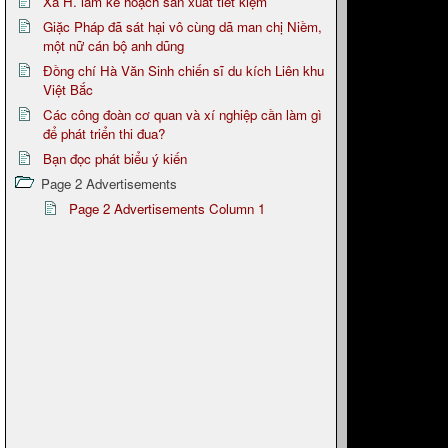
Xã H. làm kế hoạch sản xuất tiết kiệm
Giặc Pháp đã sát hại vô cùng dã man chị Niềm,
một nữ cán bộ anh dũng
Đồng chí Hà Văn Sinh chiến sĩ du kích Liên khu
Việt Bắc
Các công đoàn cơ quan và xí nghiệp cần làm gì
để phát triển thi đua?
Bạn đọc phát biểu ý kiến
Page 2 Advertisements
Page 2 Advertisements Column 1