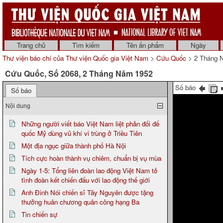
Trang chủ
Tìm kiếm
Tên ấn phẩm
Ngày
Thư viện báo chí của Thư viện Quốc gia Việt Nam
>
Cứu Quốc
> 2 Tháng 
Cứu Quốc, Số 2068, 2 Tháng Năm 1952
Số báo
Số báo
Nội dung
Những người viết báo Việt Nam liệt phản đối đế
quốc Mỹ dùng vũ khí vi trùng ở Triều Tiên
Một địa ngục giữa thành phố Hà Nội
Tích cực hoàn thành vụ chiêm, chuẩn bị vụ mùa
Ngày 1-5: Tổng liên đoàn lao động Việt Nam tỏ
tình đoàn kết chiến đấu với lao động thế giới
Anh Đinh Nói chiến sĩ Tây Nguyên được tặng
thưởng huân chương quân công hạng Ba
Tin chiến sự