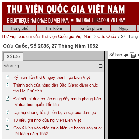
Trang chủ
Tìm kiếm
Tên ấn phẩm
Ngày
Thư viện báo chí của Thư viện Quốc gia Việt Nam
>
Cứu Quốc
> 27 Tháng
Cứu Quốc, Số 2086, 27 Tháng Năm 1952
Số báo
Số báo
Nội dung
Kỷ niệm lần thứ 6 ngày thành lập Liên Việt
Thành tích của nông dân Bắc Giang dâng chúc
thọ Hồ Chủ tịch
Đại hội thi đua có tác dụng đẩy mạnh phong trào
thi đua toàn quốc tiến lên
Đại hội chứng tỏ sự tiến bộ vĩ đại của dân tộc
10 điều ghi nhớ của hội viên Liên Việt
Góp ý kiến vào việc thực hiện kế hoạch sản xuất
tiết kiệm năm 1952