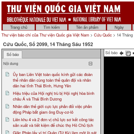
Trang chủ
Tìm kiếm
Tên ấn phẩm
Ngày
Thư viện báo chí của Thư viện Quốc gia Việt Nam
>
Cứu Quốc
> 14 Tháng
Cứu Quốc, Số 2099, 14 Tháng Sáu 1952
Số báo
Số báo
Nội dung
Ủy ban Liên Việt toàn quốc kính gửi các đoàn
thể nhân dân cùng toàn thể quân đội và nhân
dân hai tỉnh Thái Bình, Hưng Yên
Hiệu triệu của Hội nghị trù bị Hội nghị hòa bình
châu Á và Thái Bình Dương
Nhân dân thế giới cực lực phản đối việc phản
động Pháp bắt giam ông Đuy-cơ-lô
Liên khu 4 và 2 đơn vị chủ lực sơ kết công tác
sản xuất và tiết kiệm để chúc thọ Hồ Chủ tịch
Giặc Pháp lấy vị trí Quần (Tứ Kỳ) làm một lò sát