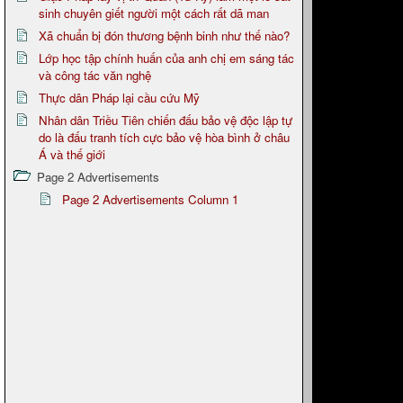
sinh chuyên giết người một cách rất dã man
Xã chuẩn bị đón thương bệnh binh như thế nào?
Lớp học tập chính huấn của anh chị em sáng tác
và công tác văn nghệ
Thực dân Pháp lại cầu cứu Mỹ
Nhân dân Triều Tiên chiến đấu bảo vệ độc lập tự
do là đấu tranh tích cực bảo vệ hòa bình ở châu
Á và thế giới
Page 2 Advertisements
Page 2 Advertisements Column 1