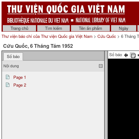
Trang chủ
Tìm kiếm
Tên ấn phẩm
Ngày
Thư viện báo chí của Thư viện Quốc gia Việt Nam
>
Cứu Quốc
> 6 Tháng 
Cứu Quốc, 6 Tháng Tám 1952
Số báo
Số báo
Nội dung
Page 1
Page 2