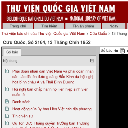
Trang chủ
Tìm kiếm
Tên ấn phẩm
Ngày
Thư viện báo chí của Thư viện Quốc gia Việt Nam
>
Cứu Quốc
> 13 Tháng 
Cứu Quốc, Số 2164, 13 Tháng Chín 1952
Số báo
Số báo
Nội dung
Phái đoàn nhân dân Việt Nam và phái đoàn nhân
dân Lào đã lên đường sáng Bắc Kinh dự hội nghị
hòa bình châu Á và Thái Bình Dương
Hội nghị ban chấp hành hội liên hiệp sinh viên
quốc tế
Danh sách
Hoạt động của ủy ban Liên Việt các địa phương
Tin chiến sự
Cụ Tôn Đức Thắng quyền Trưởng ban Thường