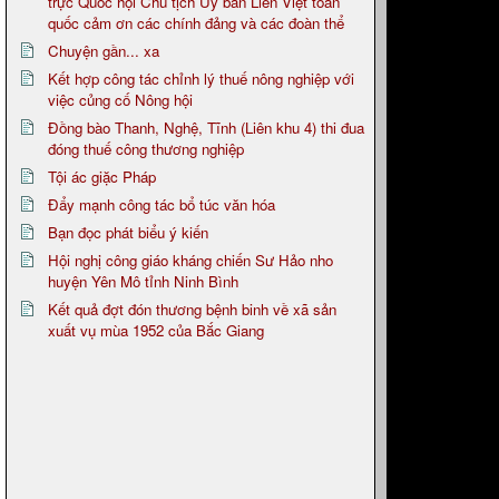
trực Quốc hội Chủ tịch Ủy ban Liên Việt toàn
quốc cảm ơn các chính đảng và các đoàn thể
Chuyện gần... xa
Kết hợp công tác chỉnh lý thuế nông nghiệp với
việc củng cố Nông hội
Đồng bào Thanh, Nghệ, Tĩnh (Liên khu 4) thi đua
đóng thuế công thương nghiệp
Tội ác giặc Pháp
Đẩy mạnh công tác bổ túc văn hóa
Bạn đọc phát biểu ý kiến
Hội nghị công giáo kháng chiến Sư Hảo nho
huyện Yên Mô tỉnh Ninh Bình
Kết quả đợt đón thương bệnh binh về xã sản
xuất vụ mùa 1952 của Bắc Giang