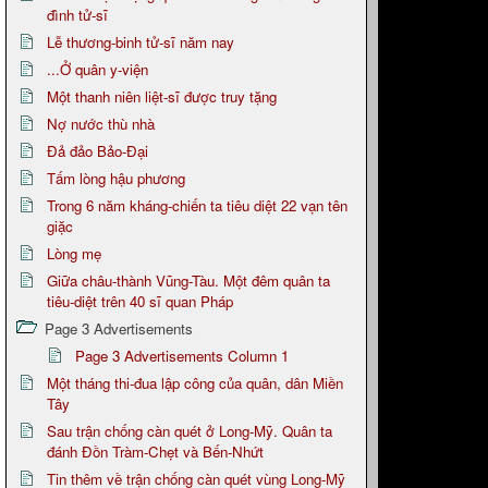
đình tử-sĩ
Lễ thương-binh tử-sĩ năm nay
...Ở quân y-viện
Một thanh niên liệt-sĩ được truy tặng
Nợ nước thù nhà
Đả đảo Bảo-Đại
Tấm lòng hậu phương
Trong 6 năm kháng-chiến ta tiêu diệt 22 vạn tên
giặc
Lòng mẹ
Giữa châu-thành Vũng-Tàu. Một đêm quân ta
tiêu-diệt trên 40 sĩ quan Pháp
Page 3 Advertisements
Page 3 Advertisements Column 1
Một tháng thi-đua lập công của quân, dân Miền
Tây
Sau trận chống càn quét ở Long-Mỹ. Quân ta
đánh Đồn Tràm-Chẹt và Bến-Nhứt
Tin thêm về trận chống càn quét vùng Long-Mỹ