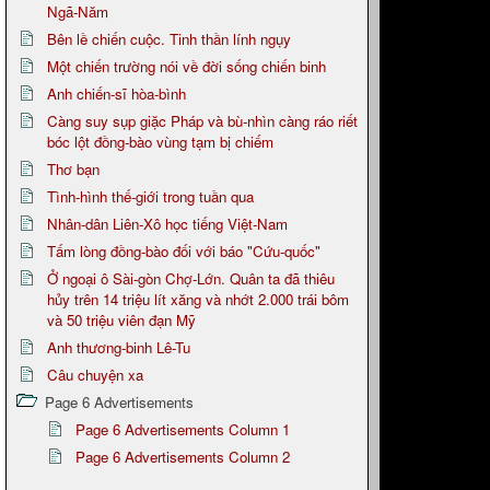
Ngã-Năm
Bên lề chiến cuộc. Tinh thần lính ngụy
Một chiến trường nói về đời sống chiến binh
Anh chiến-sĩ hòa-bình
Càng suy sụp giặc Pháp và bù-nhìn càng ráo riết
bóc lột đồng-bào vùng tạm bị chiếm
Thơ bạn
Tình-hình thế-giới trong tuần qua
Nhân-dân Liên-Xô học tiếng Việt-Nam
Tấm lòng đồng-bào đối với báo "Cứu-quốc"
Ở ngoại ô Sài-gòn Chợ-Lớn. Quân ta đã thiêu
hủy trên 14 triệu lít xăng và nhớt 2.000 trái bôm
và 50 triệu viên đạn Mỹ
Anh thương-binh Lê-Tu
Câu chuyện xa
Page 6 Advertisements
Page 6 Advertisements Column 1
Page 6 Advertisements Column 2