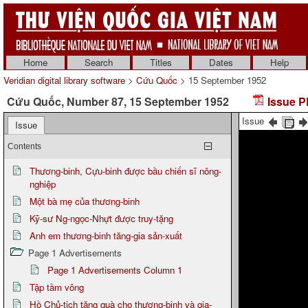
Home
Search
Titles
Dates
Help
Veridian digital library software
>
Cứu Quốc
> 15 September 1952
Cứu Quốc, Number 87, 15 September 1952
Issue P
Issue
Issue
Contents
Thương-binh, Cựu-binh được bầu chiến sĩ nông-
nghiệp
Một bà mẹ của thương-binh
Kỹ-sư Ng-ngọc-Nhựt được truy-tặng
Anh em thương-binh tăng-gia sản-xuất
Page 1 Advertisements
Page 1 Advertisements Column 1
Tập tầm vông
Hồ Chủ-tịch tặng quà cho thương-binh và gia-