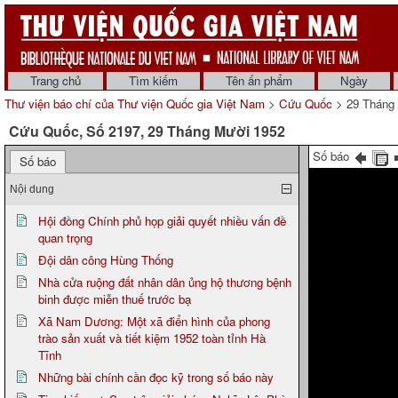
Trang chủ
Tìm kiếm
Tên ấn phẩm
Ngày
Thư viện báo chí của Thư viện Quốc gia Việt Nam
>
Cứu Quốc
> 29 Tháng
Cứu Quốc, Số 2197, 29 Tháng Mười 1952
Số báo
Số báo
Nội dung
Hội đồng Chính phủ họp giải quyết nhiều vấn đề
quan trọng
Đội dân công Hùng Thống
Nhà cửa ruộng đất nhân dân ủng hộ thương bệnh
binh được miễn thuế trước bạ
Xã Nam Dương: Một xã điển hình của phong
trào sản xuất và tiết kiệm 1952 toàn tỉnh Hà
Tĩnh
Những bài chính cần đọc kỹ trong số báo này