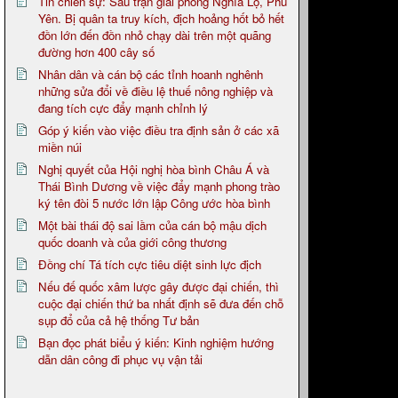
Tin chiến sự: Sau trận giải phóng Nghĩa Lộ, Phù
Yên. Bị quân ta truy kích, địch hoảng hốt bỏ hết
đồn lớn đến đồn nhỏ chạy dài trên một quãng
đường hơn 400 cây số
Nhân dân và cán bộ các tỉnh hoanh nghênh
những sửa đổi về điều lệ thuế nông nghiệp và
đang tích cực đẩy mạnh chỉnh lý
Góp ý kiến vào việc điều tra định sản ở các xã
miền núi
Nghị quyết của Hội nghị hòa bình Châu Á và
Thái Bình Dương về việc đẩy mạnh phong trào
ký tên đòi 5 nước lớn lập Công ước hòa bình
Một bài thái độ sai lầm của cán bộ mậu dịch
quốc doanh và của giới công thương
Đồng chí Tá tích cực tiêu diệt sinh lực địch
Nếu đế quốc xâm lược gây được đại chiến, thì
cuộc đại chiến thứ ba nhất định sẽ đưa đến chỗ
sụp đổ của cả hệ thống Tư bản
Bạn đọc phát biểu ý kiến: Kinh nghiệm hướng
dẫn dân công đi phục vụ vận tải