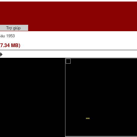
Trợ giúp
Sáu 1953
7.34 MB)