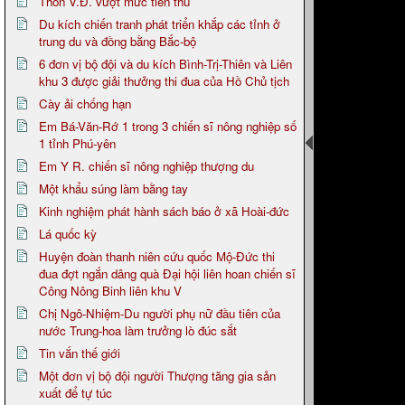
Thôn V.Đ. vượt mức tiên thu
Du kích chiến tranh phát triển khắp các tỉnh ở
trung du và đồng bằng Bắc-bộ
6 đơn vị bộ đội và du kích Bình-Trị-Thiên và Liên
khu 3 được giải thưởng thi đua của Hồ Chủ tịch
Cày ải chống hạn
Em Bá-Văn-Rớ 1 trong 3 chiến sĩ nông nghiệp số
1 tỉnh Phú-yên
Em Y R. chiến sĩ nông nghiệp thượng du
Một khẩu súng làm bằng tay
Kinh nghiệm phát hành sách báo ở xã Hoài-đức
Lá quốc kỳ
Huyện đoàn thanh niên cứu quốc Mộ-Đức thi
đua đợt ngắn dâng quà Đại hội liên hoan chiến sĩ
Công Nông Binh liên khu V
Chị Ngô-Nhiệm-Du người phụ nữ đầu tiên của
nước Trung-hoa làm trưởng lò đúc sắt
Tin vắn thế giới
Một đơn vị bộ đội người Thượng tăng gia sản
xuất để tự túc