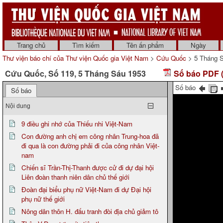
Trang chủ
Tìm kiếm
Tên ấn phẩm
Ngày
Thư viện báo chí của Thư viện Quốc gia Việt Nam
>
Cứu Quốc
> 5 Tháng 
Cứu Quốc, Số 119, 5 Tháng Sáu 1953
Số báo PDF (
Số báo
Số báo
Nội dung
9 điều ghi nhớ của Thiếu nhi Việt-Nam
Con đường anh chị em công nhân Trung-hoa đã
đi qua là con đường phải đi của công nhân Việt-
nam
Chiến sĩ Trần-Thị-Thanh được cử đi dự đại hội
Liên đoàn thanh niên dân chủ thế giới
Đoàn đại biểu phụ nữ Việt-Nam đi dự Đại hội
phụ nữ thế giới
Nông dân thôn H. đấu tranh đòi địa chủ giảm tô