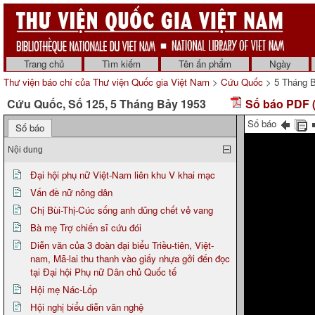
Trang chủ
Tìm kiếm
Tên ấn phẩm
Ngày
Thư viện báo chí của Thư viện Quốc gia Việt Nam
>
Cứu Quốc
> 5 Tháng 
Cứu Quốc, Số 125, 5 Tháng Bảy 1953
Số báo PDF (
Số báo
Số báo
Nội dung
Đại hội phụ nữ Việt-Nam liên khu V khai mạc
Vấn đề nữ nông dân
Chị Bùi-Thị-Cúc sống anh dũng chết vẻ vang
Bà mẹ Trợ chiến sĩ cứu đói
Diễn văn của 3 đoàn đại biểu Triều-tiên, Việt-
nam, Mã-lai thu thanh vào giấy nhựa gởi đến đọc
tại Đại hội Phụ nữ Dân chủ Quốc tế
Hội mẹ Nác-Lốp
Hội nghị biểu diễn văn nghệ