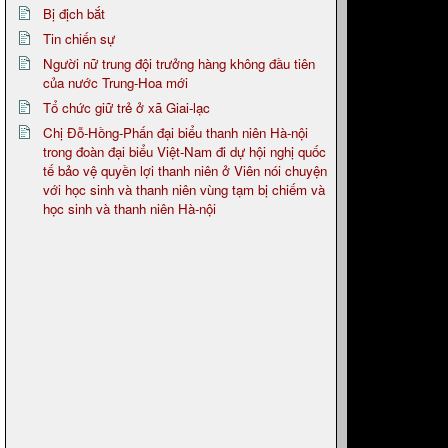
Bị địch bắt
Tin chiến sự
Người nữ trung đội trưởng hàng không đầu tiên
của nước Trung-Hoa mới
Tổ chức giữ trẻ ở xã Giai-lạc
Chị Đỗ-Hồng-Phấn đại biểu thanh niên Hà-nội
trong đoàn đại biểu Việt-Nam đi dự hội nghị quốc
tế bảo vệ quyền lợi thanh niên ở Viên nói chuyện
với học sinh và thanh niên vùng tạm bị chiếm và
học sinh và thanh niên Hà-nội