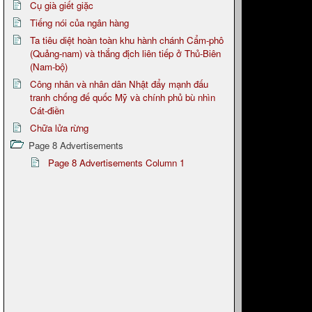
Cụ già giết giặc
Tiếng nói của ngân hàng
Ta tiêu diệt hoàn toàn khu hành chánh Cẩm-phô
(Quảng-nam) và thắng địch liên tiếp ở Thủ-Biên
(Nam-bộ)
Công nhân và nhân dân Nhật đẩy mạnh đấu
tranh chống đế quốc Mỹ và chính phủ bù nhìn
Cát-điền
Chữa lửa rừng
Page 8 Advertisements
Page 8 Advertisements Column 1