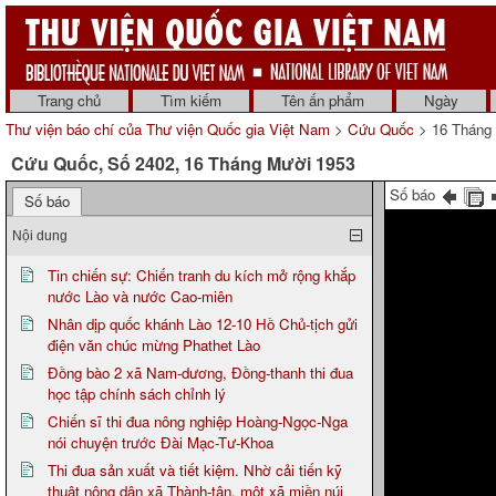
Trang chủ
Tìm kiếm
Tên ấn phẩm
Ngày
Thư viện báo chí của Thư viện Quốc gia Việt Nam
>
Cứu Quốc
> 16 Tháng
Cứu Quốc, Số 2402, 16 Tháng Mười 1953
Số báo
Số báo
Nội dung
Tin chiến sự: Chiến tranh du kích mở rộng khắp
nước Lào và nước Cao-miên
Nhân dịp quốc khánh Lào 12-10 Hồ Chủ-tịch gửi
điện văn chúc mừng Phathet Lào
Đồng bào 2 xã Nam-dương, Đồng-thanh thi đua
học tập chính sách chỉnh lý
Chiến sĩ thi đua nông nghiệp Hoàng-Ngọc-Nga
nói chuyện trước Đài Mạc-Tư-Khoa
Thi đua sản xuất và tiết kiệm. Nhờ cải tiến kỹ
thuật nông dân xã Thành-tân, một xã miền núi