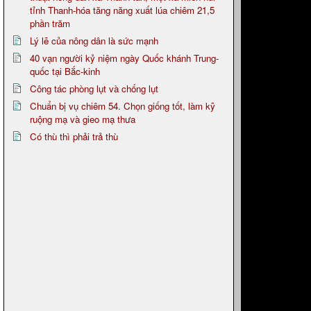
tỉnh Thanh-hóa tăng năng xuất lúa chiêm 21,5
phần trăm
Lý lẽ của nông dân là sức mạnh
40 vạn người kỷ niệm ngày Quốc khánh Trung-
quốc tại Bắc-kinh
Công tác phòng lụt và chống lụt
Chuẩn bị vụ chiêm 54. Chọn giống tốt, làm kỹ
ruộng mạ và gieo mạ thưa
Có thù thì phải trả thù