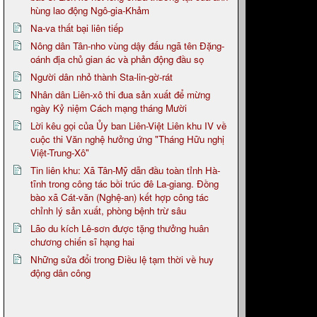
hùng lao động Ngô-gia-Khảm
Na-va thất bại liên tiếp
Nông dân Tân-nho vùng dậy đấu ngã tên Đặng-
oánh địa chủ gian ác và phản động đầu sọ
Người dân nhỏ thành Sta-lin-gờ-rát
Nhân dân Liên-xô thi đua sản xuất để mừng
ngày Kỷ niệm Cách mạng tháng Mười
Lời kêu gọi của Ủy ban Liên-Việt Liên khu IV về
cuộc thi Văn nghệ hưởng ứng "Tháng Hữu nghị
Việt-Trung-Xô"
Tin liên khu: Xã Tân-Mỹ dẫn đầu toàn tỉnh Hà-
tĩnh trong công tác bồi trúc đê La-giang. Đồng
bào xã Cát-văn (Nghệ-an) kết hợp công tác
chỉnh lý sản xuất, phòng bệnh trừ sâu
Lão du kích Lê-sơn được tặng thưởng huân
chương chiến sĩ hạng hai
Những sửa đổi trong Điều lệ tạm thời về huy
động dân công