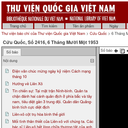
Trang chủ
Tìm kiếm
Tên ấn phẩm
Ngày
Thư viện báo chí của Thư viện Quốc gia Việt Nam
>
Cứu Quốc
> 6 Tháng 
Cứu Quốc, Số 2416, 6 Tháng Mười Một 1953
Số báo
Số báo
Nội dung
Điện văn chúc mừng ngày kỷ niệm Cách mạng
tháng 10
Hướng về Liên Xô
Tin chiến sự: Tại mặt trận Ninh-bình. Quân ta
chận đánh hai cánh quân địch ở phía bắc và tây
nam, tiêu diệt gần 3 trung đội. Quân dân Quảng-
bình tích cực diệt địch
Liên-xô cột trụ hòa bình thế giới
Mối tình thân thiết của Liên-xô với chúng ta. Các
bác sĩ Liên-xô hết lòng chữa thương tật của anh