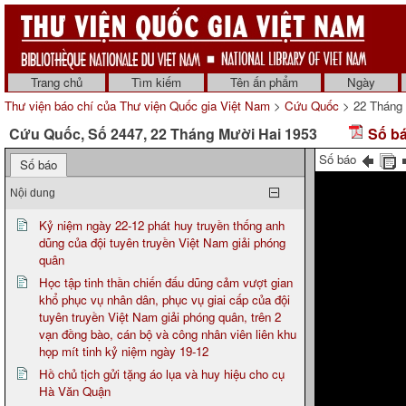
Trang chủ
Tìm kiếm
Tên ấn phẩm
Ngày
Thư viện báo chí của Thư viện Quốc gia Việt Nam
>
Cứu Quốc
> 22 Tháng 
Cứu Quốc, Số 2447, 22 Tháng Mười Hai 1953
Số bá
Số báo
Số báo
Nội dung
Kỷ niệm ngày 22-12 phát huy truyền thống anh
dũng của đội tuyên truyền Việt Nam giải phóng
quân
Học tập tinh thần chiến đấu dũng cảm vượt gian
khổ phục vụ nhân dân, phục vụ giai cấp của đội
tuyên truyền Việt Nam giải phóng quân, trên 2
vạn đồng bào, cán bộ và công nhân viên liên khu
họp mít tinh kỷ niệm ngày 19-12
Hồ chủ tịch gửi tặng áo lụa và huy hiệu cho cụ
Hà Văn Quận