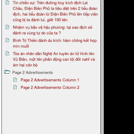
Tin chiến sự: Trên đường truy kích địch Lai
Châu, Điện Biên Phủ ta tiêu diệt trên 2 tiểu đoàn
địch, hai tiểu đoàn từ Điện Biên Phủ lên tiếp viện
cũng bị ta đánh lui, giết 100 tên
Nhiệm vụ bảo vệ hậu phương: tại sao địch sẽ
đánh ra vùng tự do của ta ?
Bình Trị Thiên đánh du kích: hầm chông kết hợp
mìn muỗi
Tòa án nhân dân Nghệ An tuyên án tử hình tên
Vũ Biên, một tên phản động can tội đốt nahf và
ám hại cán bộ
Page 2 Advertisements
Page 2 Advertisements Column 1
Page 2 Advertisements Column 2