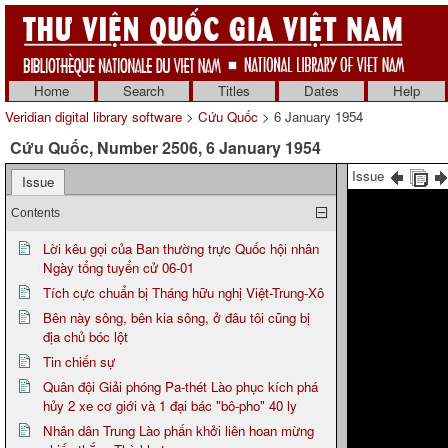
Home
Search
Titles
Dates
Help
Veridian digital library software
>
Cứu Quốc
> 6 January 1954
Cứu Quốc, Number 2506, 6 January 1954
Issue
Issue
Contents
Lời kêu gọi của Ban thường trực Quốc hội nhân
Ngày tổng tuyển cử 06-01
Tích cực chuẩn bị Tháng hữu nghị Việt-Trung-Xô
Bên này sông, bên kia sông, ở đâu tôi cũng bị
địa chủ bóc lột
Tin chiến sự
Quân đội Giải phóng Pa-thét Lào phục kích phá
hủy 2 xe cơ giới và 1 đại bác "bô-pho" 40 ly
Nhân dân Trung Lào phấn khởi liên hoan mừng