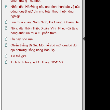
chiến thắng Thà-khet
Nhân dân Hà Đông nêu cao tinh thần bảo vệ của
công, quyết giữ gìn chu toàn thóc thuế nông
nghiệp
Lúa mùa xuân: Nam Ninh, Ba Giăng, Chiêm Bái
Nông dân thôn Thiều Xuân (Vĩnh Phúc) đã tăng
năng suất lúa mùa 10 phần trăm
Ơn này nhớ mãi
Chiến thắng Dị Sử: Một tiến bộ mới của bộ đội
địa phương Đồng bằng Bắc Bộ
Tin thế giới
Tình hình trong nước Tháng 12-1953