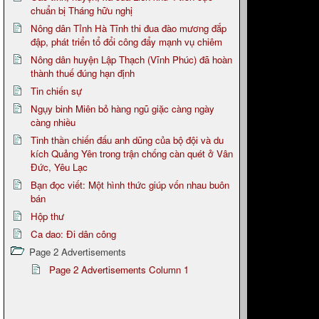
chuẩn bị Tháng hữu nghị
Nông dân Tỉnh Hà Tĩnh thi đua đào mương đắp
đập, phát triển tổ đổi công đẩy mạnh vụ chiêm
Nông dân huyện Lập Thạch (Vĩnh Phúc) đã hoàn
thành thuế đúng hạn định
Tin chiến sự
Ngụy binh Miên bỏ hàng ngũ giặc càng ngày
càng nhiều
Tinh thần chiến đấu anh dũng của bộ đội và du
kích Quảng Yên trong trận chống càn quét ở Vân
Đức, Yêu Lạc
Bạn đọc viết: Một hình thức giúp vốn nhau buôn
bán
Hộp thư
Ca dao: Đi dân công
Page 2 Advertisements
Page 2 Advertisements Column 1