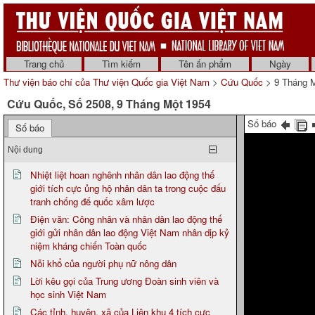
Trang chủ
Tìm kiếm
Tên ấn phẩm
Ngày
Thư viện báo chí của Thư viện Quốc gia Việt Nam
>
Cứu Quốc
> 9 Tháng M
Cứu Quốc, Số 2508, 9 Tháng Một 1954
Số báo
Số báo
Nội dung
Nhiệt liệt hoan nghênh nhân dân lao động thế
giới tích cực ủng hộ nhân dân ta trong cuộc đấu
tranh chống đế quốc xâm lược
Điện văn: Công nhân và nhân dân lao động thế
giới gửi nhân dân lao động Việt Nam nhân dịp kỷ
niệm kháng chiến Toàn quốc
Nỗi khổ của người phụ nữ nông dân
Lời kêu gọi của Trung ương Đoàn sinh viên và
học sinh Việt Nam
Các tỉnh, huyện, xã của Liên khu 4 tích cực