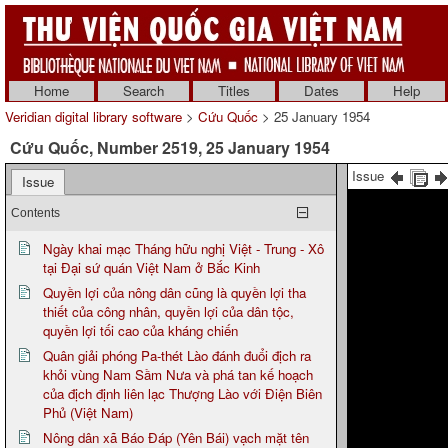
Home
Search
Titles
Dates
Help
Veridian digital library software
>
Cứu Quốc
> 25 January 1954
Cứu Quốc, Number 2519, 25 January 1954
Issue
Issue
Contents
Ngày khai mạc Tháng hữu nghị Việt - Trung - Xô
tại Đại sứ quán Việt Nam ở Bắc Kinh
Quyền lợi của nông dân cũng là quyền lợi tha
thiết của công nhân, quyền lợi của dân tộc,
quyền lợi tối cao của kháng chiến
Quân giải phóng Pa-thét Lào đánh đuổi địch ra
khỏi vùng Nam Sầm Nưa và phá tan kế hoạch
của địch định liên lạc Thượng Lào với Điện Biên
Phủ (Việt Nam)
Nông dân xã Báo Đáp (Yên Bái) vạch mặt tên