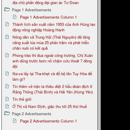
địa chủ phản động đại gian ác Tư Đoan
Page 1 Advertisements
Page 1 Advertisements Column 1
Thành tích sản xuất năm 1953 của Anh Hùng lao
động nông nghiệp Hoàng Hanh
Nông dân xã Trung Hội (Thái Nguyên) đã tăng
năng suất lúa mùa 25 phần trăm và phát triển
chăn nuôi có kết quả
Phong trào thi đua ngoài công trường, Chị Xuân
anh dũng trước bom nổ chậm cứu thoát 7 đồng
đội
Na-va lấy lại Tha-khẹt và đổ bộ lên Tuy Hòa để
làm gì?
Tin thêm về trận ta thiêu diệt 2 tiểu đoàn địch ở
Rãng Thông (Thái Bình) và Hải Yên (Hưng Yên)
Tin thế giới
Ở Thị xã Nam Định, giặc thu tới 25 thứ thuế
Page 2 Advertisements
Page 2 Advertisements Column 1