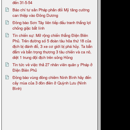
đến 31-5-54
Báo chí tư sản Pháp phản đối Mỹ tăng cường
can thiệp vào Đông Dương
Đồng bào Sơn Tây liên tiếp đấu tranh thắng lợi
chống giặc bắt lính
Tin chiến sự: Mở rộng chiến thắng Điện Biên
Phủ. Trên đường số 5 đoàn tầu hỏa thứ 18 của
địch bị đánh đổ, 3 xe cơ giới bị phá hủy. Ta bắn
đắm và bắn trọng thương 3 tầu chiến và ca nô,
diệt 1 trung đội địch trên sông Hồng
Tin tức về việc thả 27 nhân viên quân y Pháp ở
Điện Biên Phủ
Đồng bào vùng đồng chiêm Ninh Bình hãy đến
cấy mùa của 3 đồn điền ở Quỳnh Lưu (Ninh
Bình)