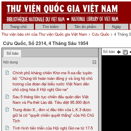
Trang chủ
Tìm kiếm
Tên ấn phẩm
Ngày
Thư viện báo chí của Thư viện Quốc gia Việt Nam
>
Cứu Quốc
> 4 Tháng 
Cứu Quốc, Số 2314, 4 Tháng Sáu 1954
Số báo
Số báo
Nội dung
Chính phủ kháng chiến Khơ-me Ít-sa-rắc tuyên
bố: "Chúng tôi hoàn toàn đồng ý và ủng hộ chủ
trương của đoàn đại biểu nước Việt Nam dân
chủ cộng hòa ở Hội nghị Giơ-ne"
Sau 5 tháng liên tục chiến đấu quân dân Việt
Nam và Pa-thét Lào đã: Tiêu diệt 95.300 địch
Trung đoàn X., đơn vị đầu tiên của L.K.3 được
giữ lá cờ "quyết chiến quyết thắng" của Hồ Chủ
Tịch
Tình hình tiến triển của Hội nghị Giơ-ne từ 17-5