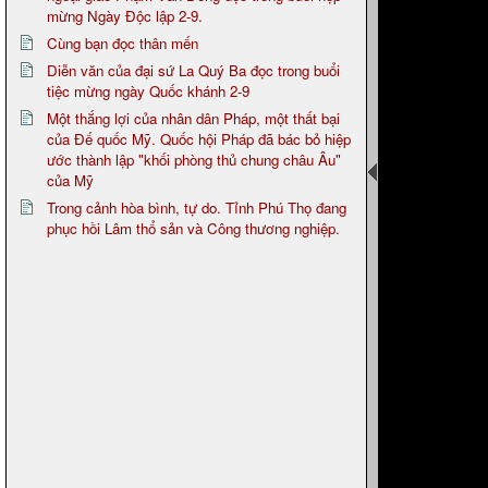
mừng Ngày Độc lập 2-9.
Cùng bạn đọc thân mến
Diễn văn của đại sứ La Quý Ba đọc trong buổi
tiệc mừng ngày Quốc khánh 2-9
Một thắng lợi của nhân dân Pháp, một thất bại
của Đế quốc Mỹ. Quốc hội Pháp đã bác bỏ hiệp
ước thành lập "khối phòng thủ chung châu Âu"
của Mỹ
Trong cảnh hòa bình, tự do. Tỉnh Phú Thọ đang
phục hồi Lâm thổ sản và Công thương nghiệp.