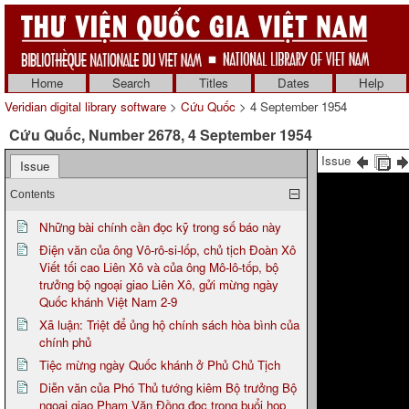
Home
Search
Titles
Dates
Help
Veridian digital library software
>
Cứu Quốc
> 4 September 1954
Cứu Quốc, Number 2678, 4 September 1954
Issue
Issue
Contents
Những bài chính cần đọc kỹ trong số báo này
Điện văn của ông Vô-rô-si-lốp, chủ tịch Đoàn Xô
Viết tối cao Liên Xô và của ông Mô-lô-tốp, bộ
trưởng bộ ngoại giao Liên Xô, gửi mừng ngày
Quốc khánh Việt Nam 2-9
Xã luận: Triệt để ủng hộ chính sách hòa bình của
chính phủ
Tiệc mừng ngày Quốc khánh ở Phủ Chủ Tịch
Diễn văn của Phó Thủ tướng kiêm Bộ trưởng Bộ
ngoại giao Phạm Văn Đồng đọc trong buổi họp