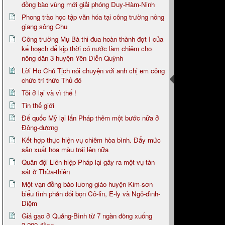
đồng bào vùng mới giải phóng Duy-Hàm-Ninh
Phong trào học tập văn hóa tại công trường nông
giang sông Chu
Công trường Mụ Bà thi đua hoàn thành đợt I của
kế hoạch để kịp thời có nước làm chiêm cho
nông dân 3 huyện Yên-Diễn-Quỳnh
Lời Hồ Chủ Tịch nói chuyện với anh chị em công
chức trí thức Thủ đô
Tôi ở lại và vì thế !
Tin thế giới
Đế quốc Mỹ lại lấn Pháp thêm một bước nữa ở
Đông-dương
Kết hợp thực hiện vụ chiêm hòa bình. Đẩy mức
sản xuất hoa màu trái lên nữa
Quân đội Liên hiệp Pháp lại gây ra một vụ tàn
sát ở Thừa-thiên
Một vạn đồng bào lương giáo huyện Kim-sơn
biểu tình phản đổi bọn Cô-lin, E-ly và Ngô-đình-
Diệm
Giá gạo ở Quảng-Bình từ 7 ngàn đồng xuống