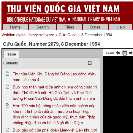
Home
Search
Titles
Dates
Help
Veridian digital library software
>
Cứu Quốc
> 8 December 1954
Cứu Quốc, Number 2679, 8 December 1954
Issue
Issue
Contents
Thư của Liên Khu Đảng bộ Đảng Lao động Việt-
nam Liên khu 4
Buổi họp thân mật giữa anh chị em công chức trí
thức Thủ đô Hà-nội. Hồ Chủ Tịch và Phó Thủ
tướng Phạm-Văn-Đồng đã đến thăm anh chị em
Hơn 700 cán bộ, công nhân viên các ngành cấp
khu mít tinh phản đối âm mưu phá hoại Hiệp
định đình chiến của đế quốc Mỹ, thực dân Pháp
chống Hiệp định và bè lũ Ngô-đình-Diệm
Buổi gặp gỡ của phái đoàn Liên-việt Liên khu với