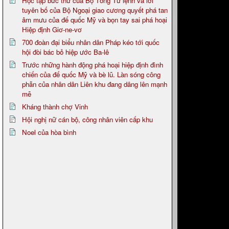
Học tập bức thư của Bộ Tổng Tư lệnh và lời
tuyên bố của Bộ Ngoại giao cương quyết phá tan
âm mưu của đế quốc Mỹ và bọn tay sai phá hoại
Hiệp định Giơ-ne-vơ
700 đoàn đại biểu nhân dân Pháp kéo tới quốc
hội đòi bác bỏ hiệp ước Ba-lê
Trước những hành động phá hoại hiệp định đình
chiến của đế quốc Mỹ và bè lũ. Làn sóng công
phẫn của nhân dân Liên khu đang dâng lên mạnh
mẽ
Kháng thành chợ Vinh
Hội nghị nữ cán bộ, công nhân viên cấp khu
Noel của hòa bình