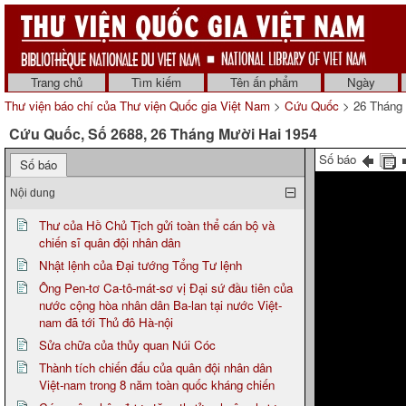
Trang chủ
Tìm kiếm
Tên ấn phẩm
Ngày
Thư viện báo chí của Thư viện Quốc gia Việt Nam
>
Cứu Quốc
> 26 Tháng 
Cứu Quốc, Số 2688, 26 Tháng Mười Hai 1954
Số báo
Số báo
Nội dung
Thư của Hồ Chủ Tịch gửi toàn thể cán bộ và
chiến sĩ quân đội nhân dân
Nhật lệnh của Đại tướng Tổng Tư lệnh
Ông Pen-tơ Ca-tô-mát-sơ vị Đại sứ đầu tiên của
nước cộng hòa nhân dân Ba-lan tại nước Việt-
nam đã tới Thủ đô Hà-nội
Sửa chữa của thủy quan Núi Cóc
Thành tích chiến đấu của quân đội nhân dân
Việt-nam trong 8 năm toàn quốc kháng chiến