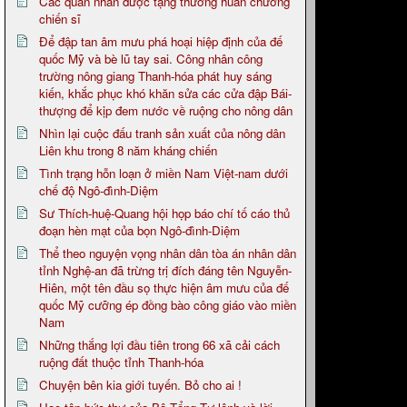
Các quân nhân được tặng thưởng huân chương
chiến sĩ
Để đập tan âm mưu phá hoại hiệp định của đế
quốc Mỹ và bè lũ tay sai. Công nhân công
trường nông giang Thanh-hóa phát huy sáng
kiến, khắc phục khó khăn sửa các cửa đập Bái-
thượng để kịp đem nước về ruộng cho nông dân
Nhìn lại cuộc đấu tranh sản xuất của nông dân
Liên khu trong 8 năm kháng chiến
Tình trạng hỗn loạn ở miền Nam Việt-nam dưới
chế độ Ngô-đình-Diệm
Sư Thích-huệ-Quang hội họp báo chí tố cáo thủ
đoạn hèn mạt của bọn Ngô-đình-Diệm
Thể theo nguyện vọng nhân dân tòa án nhân dân
tỉnh Nghệ-an đã trừng trị đích đáng tên Nguyễn-
Hiên, một tên đầu sọ thực hiện âm mưu của đế
quốc Mỹ cưỡng ép đồng bào công giáo vào miền
Nam
Những thắng lợi đầu tiên trong 66 xã cải cách
ruộng đất thuộc tỉnh Thanh-hóa
Chuyện bên kia giới tuyến. Bỏ cho ai !