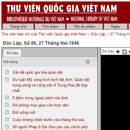
Trang chủ
Tìm kiếm
Tên ấn phẩm
Ngày
Thư viện báo chí của Thư viện Quốc gia Việt Nam
>
Độc Lập
> 27 Tháng H
Độc Lập, Số 86, 27 Tháng Hai 1946
Số báo
Số báo
Nội dung
Vấn đề quốc gia hóa quân đội
Dư luận Mỹ công kích kịch liệt Anh. Quân đội
trung ương và cộng sản ở Trung Hoa đã hợp
nhất
5 điểm trong ngoại sách của Anh
Đề phòng mưu gian của thực dân
Đời sống mới
Cuộc kháng chiến bước vào tháng thứ sáu
30 người Pháp ở Sài Gòn yêu cầu chính phủ