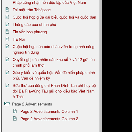
Pháp công nhận nền độc lập của Việt Nam
Tại mặt trận Tchépone
Cuộc hội họp giữa đại biểu quốc hội và quốc dân
Thông cáo của chính phủ
Tin vắn bốn phương
Hà Nội
Cuộc hội họp của các nhân viên trong nhà nông
nghiệp tín dụng
Quyết nghị của nhân dân khu số 7 và 12 gửi lên
chính phủ lâm thời
Góp ý kiến về quốc hội: Vấn đề hiến pháp chính
phủ. Vấn đề nhiệm kỳ
Bức thư của đồng chí Phan Đình Tân chỉ huy bộ
đội Bà Rịa-Vũng Tàu gửi cho kiều bào Việt Nam
ở Thái
Page 2 Advertisements
Page 2 Advertisements Column 1
Page 2 Advertisements Column 2