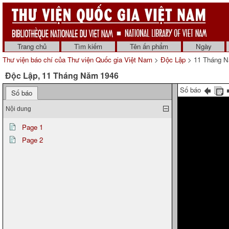
Trang chủ
Tìm kiếm
Tên ấn phẩm
Ngày
Thư viện báo chí của Thư viện Quốc gia Việt Nam
>
Độc Lập
> 11 Tháng N
Độc Lập, 11 Tháng Năm 1946
Số báo
Số báo
Nội dung
Page 1
Page 2