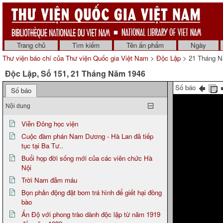
Trang chủ
Tìm kiếm
Tên ấn phẩm
Ngày
Thư viện báo chí của Thư viện Quốc gia Việt Nam
>
Độc Lập
> 21 Tháng N
Độc Lập, Số 151, 21 Tháng Năm 1946
Số báo
Số báo
Nội dung
Viễn Đông học viện
Cuộc đàm phán Nam Dương - Hà Lan đã tiếp
tục tại Ba Tư..
Buổi họp đời sống mới của các viên chức Hà
Nội
Trời Nam đẫm máu
Bọn phản động đặt bom trá hình để giết hại đồng
bào
Ấn Độ với phong trào dành độc lập từ năm 1919