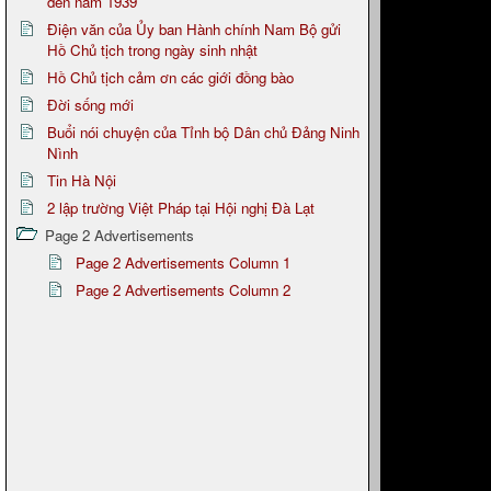
đến năm 1939
Điện văn của Ủy ban Hành chính Nam Bộ gửi
Hồ Chủ tịch trong ngày sinh nhật
Hồ Chủ tịch cảm ơn các giới đồng bào
Đời sống mới
Buổi nói chuyện của Tỉnh bộ Dân chủ Đảng Ninh
Nình
Tin Hà Nội
2 lập trường Việt Pháp tại Hội nghị Đà Lạt
Page 2 Advertisements
Page 2 Advertisements Column 1
Page 2 Advertisements Column 2