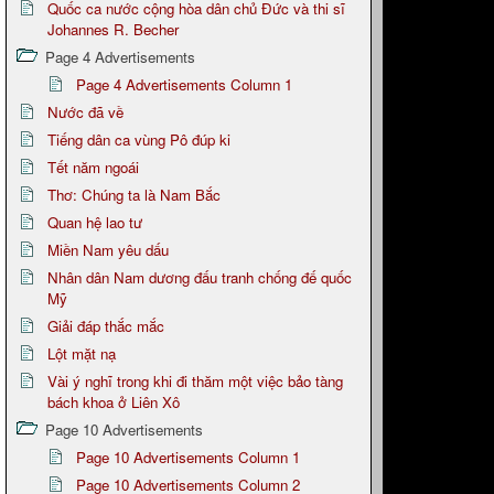
Quốc ca nước cộng hòa dân chủ Đức và thi sĩ
Johannes R. Becher
Page 4 Advertisements
Page 4 Advertisements Column 1
Nước đã về
Tiếng dân ca vùng Pô đúp ki
Tết năm ngoái
Thơ: Chúng ta là Nam Bắc
Quan hệ lao tư
Miền Nam yêu dấu
Nhân dân Nam dương đấu tranh chống đế quốc
Mỹ
Giải đáp thắc mắc
Lột mặt nạ
Vài ý nghĩ trong khi đi thăm một việc bảo tàng
bách khoa ở Liên Xô
Page 10 Advertisements
Page 10 Advertisements Column 1
Page 10 Advertisements Column 2