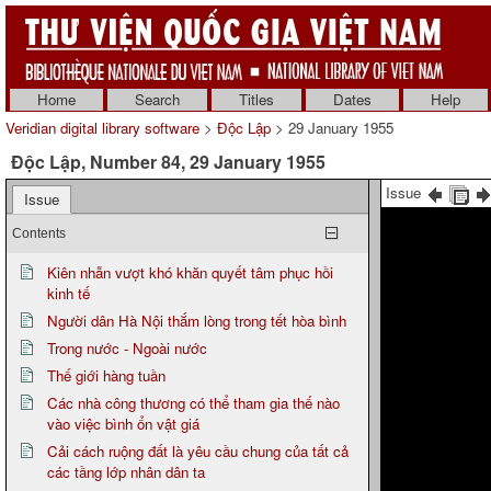
Home
Search
Titles
Dates
Help
Veridian digital library software
>
Độc Lập
> 29 January 1955
Độc Lập, Number 84, 29 January 1955
Issue
Issue
Contents
Kiên nhẫn vượt khó khăn quyết tâm phục hồi
kinh tế
Người dân Hà Nội thắm lòng trong tết hòa bình
Trong nước - Ngoài nước
Thế giới hàng tuần
Các nhà công thương có thể tham gia thế nào
vào việc bình ổn vật giá
Cải cách ruộng đất là yêu cầu chung của tất cả
các tầng lớp nhân dân ta