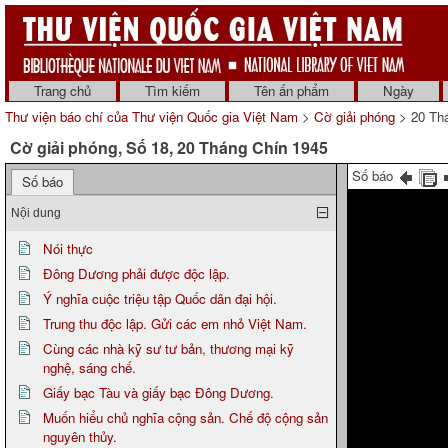
Trang chủ
Tìm kiếm
Tên ấn phẩm
Ngày
Thư viện báo chí của Thư viện Quốc gia Việt Nam
>
Cờ giải phóng
> 20 Th
Cờ giải phóng, Số 18, 20 Tháng Chín 1945
Số báo
Số báo
Nội dung
Nói thực
Đông Dương phải được độc lập.
Ý nghĩa cuộc triệu tập Quốc dân đại hội.
Trung thu độc lập. Gửi các em nhỏ Việt Nam.
Cùng các nhà kỹ sư tư bản, thương mại kỹ
nghệ, sáng chế.
Giấy bạc Tàu và giấy bạc Đông Dương.
Muốn hiểu chủ nghĩa cộng sản. Chế độ cộng sản
nguyên thủy.