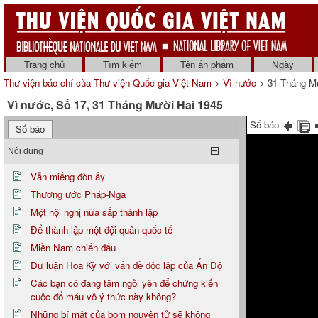
Trang chủ
Tìm kiếm
Tên ấn phẩm
Ngày
Thư viện báo chí của Thư viện Quốc gia Việt Nam
>
Vì nước
> 31 Tháng Mư
Vì nước, Số 17, 31 Tháng Mười Hai 1945
Số báo
Số báo
Nội dung
Vẫn miếng đòn ấy
Thương ước Pháp-Nga
Một hội nghị nữa sắp thành lập
Để thành lập một đội quân quốc tế
Miền Nam chiến đấu
Dư luận Hoa Kỳ với vấn đề độc lập của Ấn Độ
Các bạn có đang tâm ngồi yên để chứng kiến
cuộc đổ máu vô ý thức này không?
Những bí mật của bom nguyên tử sẽ không