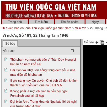
Trang chủ
Tìm kiếm
Tên ấn phẩm
Ngày
Thư viện báo chí của Thư viện Quốc gia Việt Nam
>
Vì nước
> 22 Tháng T
Vì nước, Số 181, 22 Tháng Tám 1946
Số báo
Số báo
Nội dung
Thủ phạm vụ mưu sát bác sĩ Trần Duy Hưng bị
kết án 15 năm khổ sai
Sài Gòn và Chợ Lớn sống trong đêm tối vì nhà
máy điện đã bị phá tan
8 giờ sáng nay Cụ quyền Chủ tịch đã đến khánh
thành cuộc triển lãm của hội H.Đ.V.N
Không phải là một chuyện lạ nếu hội nghị
Fontainebleau lại tái họp
Đại biểu Anh, Trung Hoa và Nga bác lời đề nghị
của tướng Mac Arthur