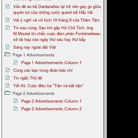
Vấn đề eo bể Dardanelles lại trở nên gay go giữa
quyền lợi của những nước quanh bể Hắc hải
Vài ý nghĩ về vở kịch 19 tháng 8 của Thâm Tâm
Tin sau cùng: Sau khi gặp Hồ Chủ Tịch, ông
M.Moutet tin chắc cuộc đàm phán Fontainebleau
sẽ tái họp vào ngày thứ sáu hay thứ bẩy
Sáng nay ngoài đất Việt
Page 1 Advertisements
Page 1 Advertisements Column 1
Cùng các bạn trong đoàn báo chí
Tin ngắn Thủ đô
Yết thị: Cuộc điều tra "Tiện và bất tiện"
Page 2 Advertisements
Page 2 Advertisements Column 1
Page 2 Advertisements Column 2