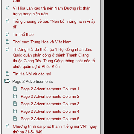
Các
Vì Hòa Lan xao trả nên Nam Dương rất thận
trọng trong hiệp ước
Tiếng chuông về bài: "Nên bỏ những hành vi ấy
đi"
Tin thể thao
Thời cục: Trung Hoa và Việt Nam
Thượng Hải đã thiết lập 1 Hội đồng nhân dân.
Quốc quân phản công ở thành Thanh Giang
thuộc Giang Tây. Trung Cộng thống nhất các tổ
chức quân sự ở Phúc Kiến
Tin Hà Nội và các nơi
Page 2 Advertisements
Page 2 Advertisements Column 1
Page 2 Advertisements Column 2
Page 2 Advertisements Column 3
Page 2 Advertisements Column 4
Page 2 Advertisements Column 5
Chương trình đài phát thanh "tiếng nói VN" ngày
thứ ba 31-5-1949