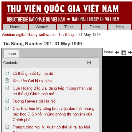
Home
Search
Titles
Dates
Help
Veridian digital library software
>
Tia Sáng
> 31 May 1949
Tia Sáng, Number 201, 31 May 1949
Issue
Issue
Contents
Lễ thống nhất tại thủ đô
Khu Lào Cai bị uy hiếp
Cựu Hoàng Bảo Đại đang tiếp những nhân vật
có thể dự Chính phủ mới
Tướng Revers tới Hà Nội
Các Bác học Mỹ công kích việc đào thải những
bác học G.S khỏi những phòng thí nghiệm của
Chính phủ
Trung tướng Ng. V. Xuân có thể lại ra lập Nội