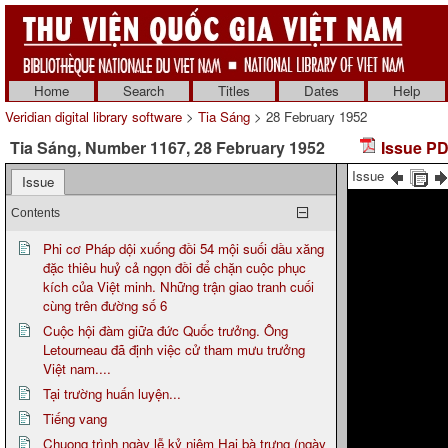
Home
Search
Titles
Dates
Help
Veridian digital library software
>
Tia Sáng
> 28 February 1952
Tia Sáng, Number 1167, 28 February 1952
Issue PD
Issue
Issue
Contents
Phi cơ Pháp dội xuống đồi 54 mội suối dầu xăng
đặc thiêu huỷ cả ngọn đồi để chặn cuộc phục
kích của Việt minh. Những trận giao tranh cuối
cùng trên đường số 6
Cuộc hội đàm giữa đức Quốc trưởng. Ông
Letourneau đã định việc cử tham mưu trưởng
Việt nam....
Tại trường huấn luyện...
Tiếng vang
Chuong trình ngày lễ kỷ niệm Hai bà trưng (ngày