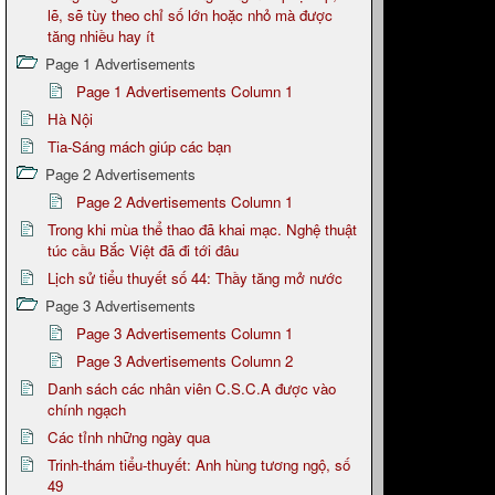
lẽ, sẽ tùy theo chỉ số lớn hoặc nhỏ mà được
tăng nhiều hay ít
Page 1 Advertisements
Page 1 Advertisements Column 1
Hà Nội
Tia-Sáng mách giúp các bạn
Page 2 Advertisements
Page 2 Advertisements Column 1
Trong khi mùa thể thao đã khai mạc. Nghệ thuật
túc cầu Bắc Việt đã đi tới đâu
Lịch sử tiểu thuyết số 44: Thầy tăng mở nước
Page 3 Advertisements
Page 3 Advertisements Column 1
Page 3 Advertisements Column 2
Danh sách các nhân viên C.S.C.A được vào
chính ngạch
Các tỉnh những ngày qua
Trinh-thám tiểu-thuyết: Anh hùng tương ngộ, số
49