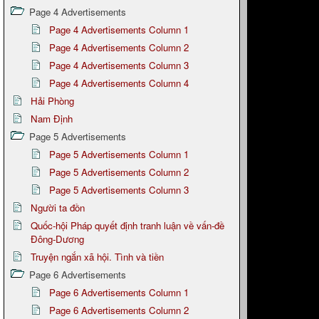
Page 4 Advertisements
Page 4 Advertisements Column 1
Page 4 Advertisements Column 2
Page 4 Advertisements Column 3
Page 4 Advertisements Column 4
Hải Phòng
Nam Định
Page 5 Advertisements
Page 5 Advertisements Column 1
Page 5 Advertisements Column 2
Page 5 Advertisements Column 3
Người ta đồn
Quốc-hội Pháp quyết định tranh luận về vấn-đề
Đông-Dương
Truyện ngắn xã hội. Tình và tiền
Page 6 Advertisements
Page 6 Advertisements Column 1
Page 6 Advertisements Column 2