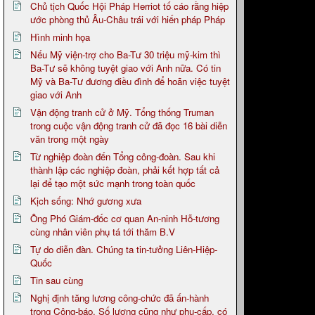
Chủ tịch Quốc Hội Pháp Herriot tố cáo rằng hiệp
ước phòng thủ Âu-Châu trái với hiến pháp Pháp
Hình minh họa
Nếu Mỹ viện-trợ cho Ba-Tư 30 triệu mỹ-kim thì
Ba-Tư sẽ không tuyệt giao với Anh nữa. Có tin
Mỹ và Ba-Tư đương điều đình để hoãn việc tuyệt
giao với Anh
Vận động tranh cử ở Mỹ. Tổng thống Truman
trong cuộc vận động tranh cử đã đọc 16 bài diễn
văn trong một ngày
Từ nghiệp đoàn đến Tổng công-đoàn. Sau khi
thành lập các nghiệp đoàn, phải kết hợp tất cả
lại để tạo một sức mạnh trong toàn quốc
Kịch sống: Nhớ gương xưa
Ông Phó Giám-đốc cơ quan An-ninh Hỗ-tương
cùng nhân viên phụ tá tới thăm B.V
Tự do diễn đàn. Chúng ta tin-tưởng Liên-Hiệp-
Quốc
Tin sau cùng
Nghị định tăng lương công-chức đã ấn-hành
trong Công-báo. Số lương cũng như phụ-cấp, có