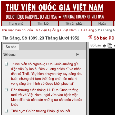
Trang chủ
Tìm kiếm
Tên ấn phẩm
Ngày
Thư viện báo chí của Thư viện Quốc gia Việt Nam
>
Tia Sáng
> 23 Tháng M
Tia Sáng, Số 1399, 23 Tháng Mười 1952
Số báo PDF
Số báo
Số báo
Nội dung
Trước biến cố Nghĩa-lộ Đức Quốc-Trưởng gửi
điện văn ủy lạo ô. Đèo-v-Long chiến sĩ và nhân
dân xứ Thái. "Sự biến chuyển này tuy đáng đau
buồn nhưng chỉ tạm thời ông chờ nên mất hi
vọng rằng tình hình sẽ được khôi phục lại"
Đến thượng tuần tháng 11. Đức Quốc-trưởng
mới trở về Việt-Nam, ngài vừa vào bệnh-viện
Montellier và còn cần những sự săn sóc về sức
khỏe
Thời cục: Chính trường Pháp lại sôi nổi