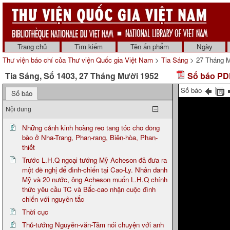
Trang chủ
Tìm kiếm
Tên ấn phẩm
Ngày
Thư viện báo chí của Thư viện Quốc gia Việt Nam
>
Tia Sáng
> 27 Tháng M
Tia Sáng, Số 1403, 27 Tháng Mười 1952
Số báo PDF
Số báo
Số báo
Nội dung
Những cảnh kinh hoàng reo tang tóc cho đồng
bào ở Nha-Trang, Phan-rang, Biên-hòa, Phan-
thiết
Trước L.H.Q ngoại tướng Mỹ Acheson đã đưa ra
một đề nghị để đình-chiến tại Cao-Ly. Nhân danh
Mỹ và 20 nước, ông Acheson muốn L.H.Q chính
thức yêu cầu TC và Bắc-cao nhận cuộc đình
chiến với nguyên tắc
Thời cục
Thủ-tướng Nguyễn-văn-Tâm nói chuyện với anh