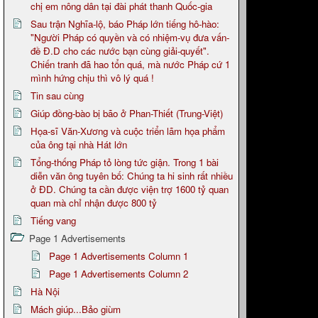
chị em nông dân tại đài phát thanh Quốc-gia
Sau trận Nghĩa-lộ, báo Pháp lớn tiếng hô-hào:
"Người Pháp có quyền và có nhiệm-vụ đưa vấn-
đề Đ.D cho các nước bạn cùng giải-quyết".
Chiến tranh đã hao tổn quá, mà nước Pháp cứ 1
mình hứng chịu thì vô lý quá !
Tin sau cùng
Giúp đồng-bào bị bão ở Phan-Thiết (Trung-Việt)
Họa-sĩ Văn-Xương và cuộc triển lãm họa phẩm
của ông tại nhà Hát lớn
Tổng-thống Pháp tỏ lòng tức giận. Trong 1 bài
diễn văn ông tuyên bố: Chúng ta hi sinh rất nhiều
ở ĐD. Chúng ta cần được viện trợ 1600 tỷ quan
quan mà chỉ nhận được 800 tỷ
Tiếng vang
Page 1 Advertisements
Page 1 Advertisements Column 1
Page 1 Advertisements Column 2
Hà Nội
Mách giúp...Bảo giùm