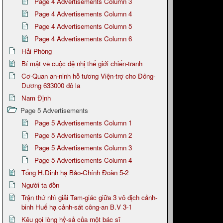
Page 4 Advertisements Column 3
Page 4 Advertisements Column 4
Page 4 Advertisements Column 5
Page 4 Advertisements Column 6
Hải Phòng
Bí mật về cuộc đệ nhị thế giới chiến-tranh
Cơ-Quan an-ninh hỗ tương Viện-trợ cho Đông-
Dương 633000 đô la
Nam Định
Page 5 Advertisements
Page 5 Advertisements Column 1
Page 5 Advertisements Column 2
Page 5 Advertisements Column 3
Page 5 Advertisements Column 4
Tổng H.Dinh hạ Bảo-Chính Đoàn 5-2
Người ta đồn
Trận thứ nhì giải Tam-giác giữa 3 vô địch cảnh-
binh Huế hạ cảnh-sát công-an B.V 3-1
Kêu gọi lòng hỷ-sả của một bác sĩ