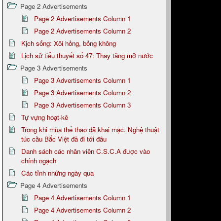
Page 2 Advertisements
Page 2 Advertisements Column 1
Page 2 Advertisements Column 2
Kịch sống: Xôi hỏng, bỏng không
Lịch sử tiểu thuyết số 47: Thầy tăng mở nước
Page 3 Advertisements
Page 3 Advertisements Column 1
Page 3 Advertisements Column 2
Page 3 Advertisements Column 3
Tự vựng hoạt-kê
Trong khi mùa thể thao đã khai mạc. Nghệ thuật
túc cầu Bắc Việt đã đi tới đâu
Danh sách các nhân viên C.S.C.A được vào
chính ngạch
Các tỉnh những ngày qua
Page 4 Advertisements
Page 4 Advertisements Column 1
Page 4 Advertisements Column 2